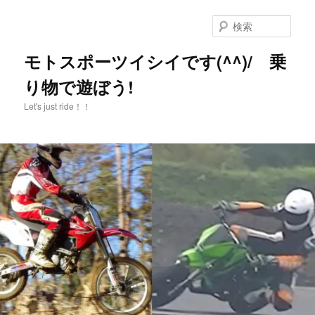
メ
イ
検
ン
索
コ
モトスポーツイシイです(^^)/ 乗
ン
り物で遊ぼう!
テ
ン
Let's just ride！！
ツ
へ
移
動