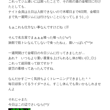
これってジム通いには困ったことで、その前の週の金曜日に行け
たとしても、
ナイト会員は土日は入館できないので木曜日まで6日間、金曜日
まで丸一週間ジムには行けないことになってしまう(-_-;)
もぁこれも仕方ない事なんですけどね（汗
そんで名古屋でまぁぁぁ喰った喰った(;^ω^)
旅館で筋トレなんてしないで食ったねぇ、腹いっぱい(*^^)v
一週間開けて金曜日の今日ジムに行ってきましたが…
あれ？ いつもより重い重量を上げられるし体が軽い(◎_◎;)
これって超回復って奴ですか？
疲労の蓄積ってあったんですね、
なんだかすごーく気持ちよくトレーニングできました＾＾
毎日頑張ってるライダーさん、すこし休んでも良いかもしれませ
んよ
それじゃまた
今日はこの辺でさいなら(^^)/