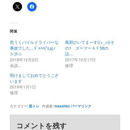
関連
危うくパイルドライバーな
風邪ひいてまーす((+_+))そ
事故でした…ｷﾞｬﾊﾊ(*≧д)ﾉ
の1 ズーマーＡＦ58の
シ彡☆
話…
2018年12月2日
2017年10月17日
余談...
修理
明けましておめでとうござ
います
2019年1月1日
修理
カテゴリー:
筋トレ
作成者:
masahito
パーマリンク
コメントを残す