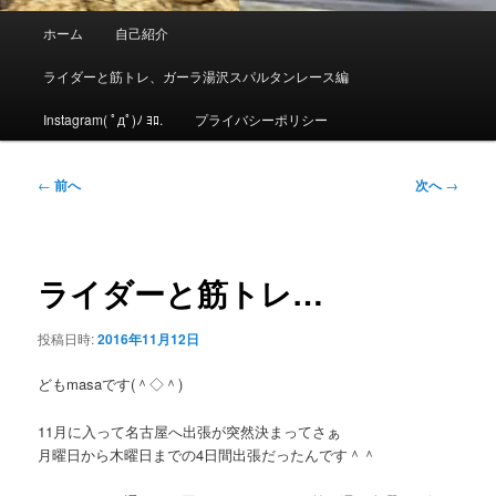
メ
ホーム
自己紹介
イ
ン
ライダーと筋トレ、ガーラ湯沢スパルタンレース編
メ
ニ
Instagram( ﾟдﾟ)ﾉ ﾖﾛ.
プライバシーポリシー
ュ
ー
投
←
前へ
次へ
→
稿
ナ
ビ
ゲ
ライダーと筋トレ…
ー
シ
投稿日時:
2016年11月12日
ョ
ン
どもmasaです(＾◇＾)
11月に入って名古屋へ出張が突然決まってさぁ
月曜日から木曜日までの4日間出張だったんです＾＾