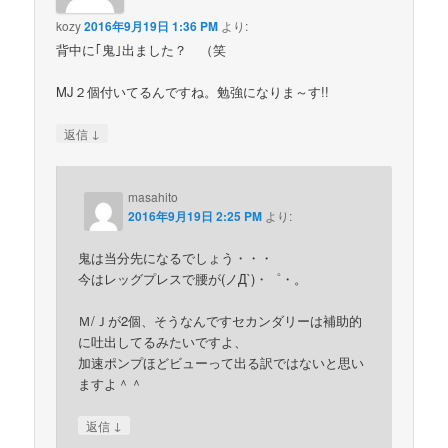
kozy
2016年9月19日 1:36 PM
より:
背中に｢鬼｣出ました？ （笑
MJ２個付いてるんですね。勉強になりま～す!!
↓
返信
masahito
2016年9月19日 2:25 PM
より:
鬼は当分先になるでしょう・・・
今はレッグプレスで腰が(ノД`)・゜・。
Ｍ/Ｊが2個、そうなんですセカンダリーは補助的
に吐出してるみたいですよ、
加速ポンプほどビューって出る訳ではないと思い
ますよ＾＾
↓
返信