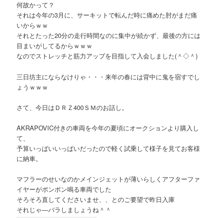
何故かって？
それは今年の3月に、サーキットで転んだ時に痛めた肘がまだ痛
いからｗｗ
それとたった20分の走行時間なのに集中が続かず、最後の方には
目まいがしてるからｗｗｗ
なのでストレッチと筋力アップを目指して入会しました(＾◇＾)
三日坊主にならなけりゃ・・・来年の春には背中に鬼を宿すでし
ょうｗｗｗ
さて、今日はＤＲＺ400ＳＭのお話し。
AKRAPOVIC付きの車両を今年の夏頃にオークションより購入し
て、
予算いっぱいいっぱいだったので軽く試乗して様子を見てお客様
に納車。
マフラーのせいなのかメインジェットが薄いらしくアフターファ
イヤーがポンポン鳴る車両でした
そろそろ直してくださいませ、、とのご要望で昨日入庫
それじゃ―バラしましょうね＾＾