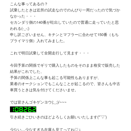
こんな事ってあるの？
試乗したときは近所の試走なのでのんびり一周だったので気づか
なかった・・・
セカンダリ側の140番が吐出していたので普通に走っていたと思
われる(-_-;)
申し訳ございません、キチンとマフラーに合わせて150番（もち
プライマリ側）入れてみました。
これで明日試乗して全開走行して見ます・・・
今回予算の関係でギリで購入したものをそのまま格安で販売した
結果がこれでした、
予算の関係上こんな事も起こる可能性もありますが、
業者のオークションでもこんなことが起こるので、皆さんも中古
車買うときは気を付けてくださいませ。
では皆さんゴキゲンヨウ(;_;)/~~~
引き続きごひいきのほどよろしくお願いいたします(*’▽’)
少ない…少なすぎる在庫も見てってね♡↓