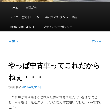
メ
ホーム
自己紹介
イ
ン
ライダーと筋トレ、ガーラ湯沢スパルタンレース編
メ
ニ
Instagram( ﾟдﾟ)ﾉ ﾖﾛ.
プライバシーポリシー
ュ
ー
投
←
前へ
次へ
→
稿
ナ
ビ
ゲ
やっぱ中古車ってこれだから
ー
シ
ねぇ・・・
ョ
ン
投稿日時:
2016年9月15日
一つ台風が通り過ぎると秋が紅葉の速さで進んでいきますねぇ
どーも今晩は、最近スポーツジムなんぞに通いだしたmasaです(;
´Д｀)