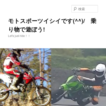
メ
イ
検
ン
索
コ
モトスポーツイシイです(^^)/ 乗
ン
り物で遊ぼう!
テ
ン
Let's just ride！！
ツ
へ
移
動