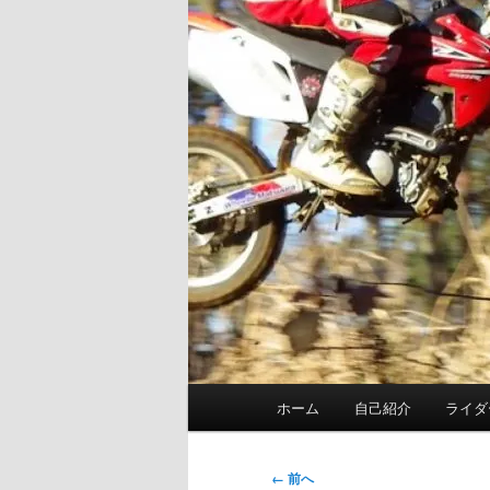
メ
ホーム
自己紹介
ライダ
イ
ン
メ
画
← 前へ