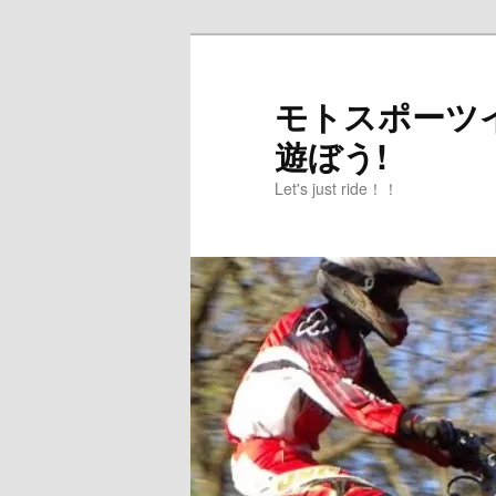
メ
イ
ン
モトスポーツイ
コ
遊ぼう!
ン
テ
Let's just ride！！
ン
ツ
へ
移
動