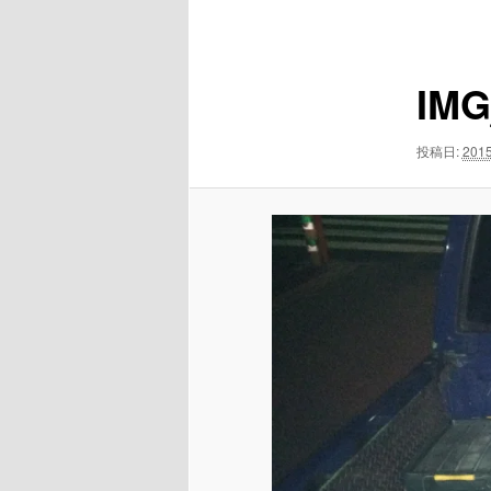
ニ
像
ュ
ナ
ー
ビ
IMG
ゲ
ー
シ
投稿日:
201
ョ
ン