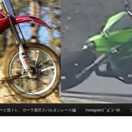
ーと筋トレ、ガーラ湯沢スパルタンレース編
Instagram( ﾟдﾟ)ﾉ ﾖﾛ.