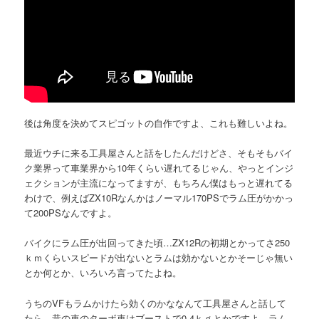
後は角度を決めてスピゴットの自作ですよ、これも難しいよね。
最近ウチに来る工具屋さんと話をしたんだけどさ、そもそもバイ
ク業界って車業界から10年くらい遅れてるじゃん、やっとインジ
ェクションが主流になってますが、もちろん僕はもっと遅れてる
わけで、例えばZX10Rなんかはノーマル170PSでラム圧がかかっ
て200PSなんですよ。
バイクにラム圧が出回ってきた頃…ZX12Rの初期とかってさ250
ｋｍくらいスピードが出ないとラムは効かないとかそーじゃ無い
とか何とか、いろいろ言ってたよね。
うちのVFもラムかけたら効くのかななんて工具屋さんと話して
たら、昔の車のターボ車はブーストで0.4ｋｇとかですよ、ラム