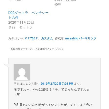
修理
D22ダットラ ベンチシー
トの件
2020年11月23日
Ｄ22 ダットラ
カテゴリー:
ＶＦ750Ｆ
、
カスタム
作成者:
masahito
パーマリンク
「
お疲れ様でーす(*´З`)
」への2件のフィードバック
例えばの１０Ｒ乗り
2019年2月20日 7:25 PM
より:
漢ですね～、やっぱ最後は「手」で切ったんですねぇ
（笑
P.S 黄色いバネが転がっていましたが、ＶＦには「赤バ