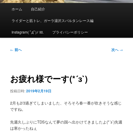
メ
ホーム
自己紹介
イ
ン
ライダーと筋トレ、ガーラ湯沢スパルタンレース編
メ
ニ
Instagram( ﾟдﾟ)ﾉ ﾖﾛ.
プライバシーポリシー
ュ
ー
投
←
前へ
次へ
→
稿
ナ
ビ
ゲ
お疲れ様でーす(*´з`)
ー
シ
投稿日時:
2019年2月19日
ョ
ン
2月も2/3過ぎてしまいました、そろそろ春一番が吹きそうな感じ
ですね。
先週久しぶりにTDSなんて夢の国へ出かけてきましたよ(*´з`)先週
は寒かったねぇ