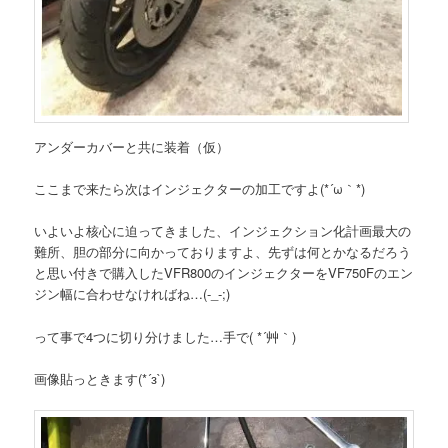
アンダーカバーと共に装着（仮）
ここまで来たら次はインジェクターの加工ですよ(*´ω｀*)
いよいよ核心に迫ってきました、インジェクション化計画最大の
難所、胆の部分に向かっておりますよ、先ずは何とかなるだろう
と思い付きで購入したVFR800のインジェクターをVF750Fのエン
ジン幅に合わせなければね…(-_-;)
って事で4つに切り分けました…手で( *´艸｀)
画像貼っときます(*´з`)