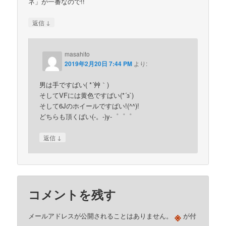
ネ」が一番なので!!
↓
返信
masahito
2019年2月20日 7:44 PM
より:
男は手ですばい( *´艸｀)
そしてVFには黄色ですばい(*´з`)
そして6Jのホイールですばい!(^^)!
どちらも頂くばい(-。-)y-゜゜゜
↓
返信
コメントを残す
※
メールアドレスが公開されることはありません。
が付