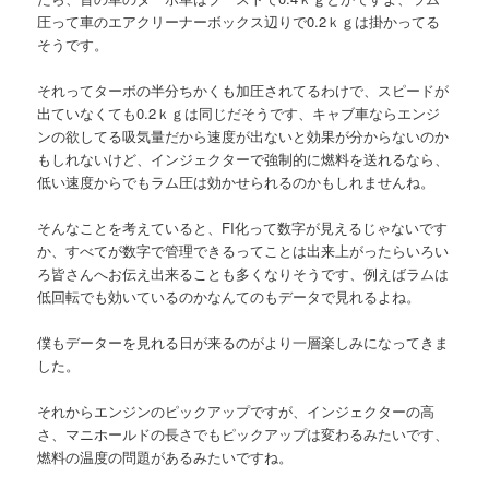
圧って車のエアクリーナーボックス辺りで0.2ｋｇは掛かってる
そうです。
それってターボの半分ちかくも加圧されてるわけで、スピードが
出ていなくても0.2ｋｇは同じだそうです、キャブ車ならエンジ
ンの欲してる吸気量だから速度が出ないと効果が分からないのか
もしれないけど、インジェクターで強制的に燃料を送れるなら、
低い速度からでもラム圧は効かせられるのかもしれませんね。
そんなことを考えていると、FI化って数字が見えるじゃないです
か、すべてが数字で管理できるってことは出来上がったらいろい
ろ皆さんへお伝え出来ることも多くなりそうです、例えばラムは
低回転でも効いているのかなんてのもデータで見れるよね。
僕もデーターを見れる日が来るのがより一層楽しみになってきま
した。
それからエンジンのピックアップですが、インジェクターの高
さ、マニホールドの長さでもピックアップは変わるみたいです、
燃料の温度の問題があるみたいですね。