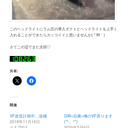
このヘッドライトにラム圧の導入ダクトとヘッドライトを上手く
入れることができたらカッコイイと思いませんか( *´艸｀)
さてこの辺でまた次回♡
共有:
関連
VF改造計画中…追補
GW×自粛=俺のVF弄ります
2018年11月16日
(*^。^*)
ＶＦ750Ｆ
2020年5月6日