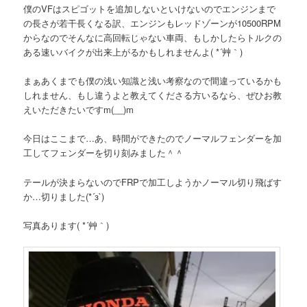
僕のVFはスピゴットを追加しないといけないのでエンジンまで
の長さが若干長くなる訳、エンジンもレッドゾーンが10500RPM
からなのでそんなに高回転じゃない車両、もしかしたらトルクの
ある速いバイクが出来上がるかもしれませんよ( *´艸｀)
まぁあくまでも僕の浅い知識と浅い考察なので間違っているかも
しれません、もし違うよと教えてくださる方いるなら、ぜひお教
えいただきたいですm(__)m
今日はここまで…あ、時間ができたのでノーマルフェンダーを加
工してフェンダーを切り刻みました＾＾
テールが決まらないのでFRPで加工しようかノーマル切り飛ばす
か…切りました(*´з`)
写真あります( *´艸｀)