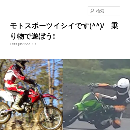
メ
イ
検
ン
索
コ
モトスポーツイシイです(^^)/ 乗
ン
り物で遊ぼう!
テ
ン
Let's just ride！！
ツ
へ
移
動