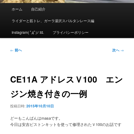
メ
ホーム
自己紹介
イ
ン
ライダーと筋トレ、ガーラ湯沢スパルタンレース編
メ
ニ
Instagram( ﾟдﾟ)ﾉ ﾖﾛ.
プライバシーポリシー
ュ
ー
投
←
前へ
次へ
→
稿
ナ
ビ
ゲ
CE11A アドレスＶ100 エン
ー
シ
ジン焼き付きの一例
ョ
ン
投稿日時:
2015年10月10日
どーもこんばんはmasaです。
今日は安吉ピストンキットを使って修理されたＶ100のお話です