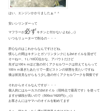
はい、エンジンかかりましたぁ＾＾
安いシリンダーって
必ず
マフラーが
キチンと付かないよね(-_-;)
いつもリューターで削るの・・・
肝心なのはこれからなんですけどね、
慣らしの間はキチンとガソリンタンクにも2stオイルを混ぜて
そーねー、1Ｌ/10CC位かな、アバウトだけど
先ずは100ｋｍほど急の付くアクセルワークは控えてもらって
100ｋｍ過ぎたあたりで一度ピストンの状態を見たいですね
後は状況見ながらもう少し急の付くアクセルワークを我慢です
それからオイルなんですが・・・
個人的にはルーカスの2stオイル（現時点で最高です）を使って
ますが値段が高いので（500cc/1620円(>_<)）
お客さんにはヤマハのオイルを勧めてます
まぁ、何かあったら僕が面倒見ますけどね＾＾