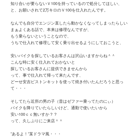
知り合いが要らないＶ100を持っているので処分してほしい、
と、お願いされて2万キロのＶ100を仕入れたんです。
なんでも自分でエンジン直したら動かなくなってしまったらしい
まぁよくある話で、本来は修理なんですが、
もう乗らないということなので、
うちで仕入れて修理して安く乗り出せるようにしておこうと、
安いバイクを探しているお客さんは沢山いますからね＾＾
こんな時に安く仕入れておかないと
探しているお客さんに提供できませんから
って、事で仕入れて帰って来たんです、
どーせ安吉ピストンキットを使って焼き付いたんだろうと思っ
て・・・
そしてたら近所の男の子（昔はゼファー乗ってたのにぃ）
バイクを降りていたらしいけど、通勤で使いたいから
安い100ｃｃ無いすか？？
って、久しぶりにご来店＾＾
”あるよ！”某ドラマ風・・・