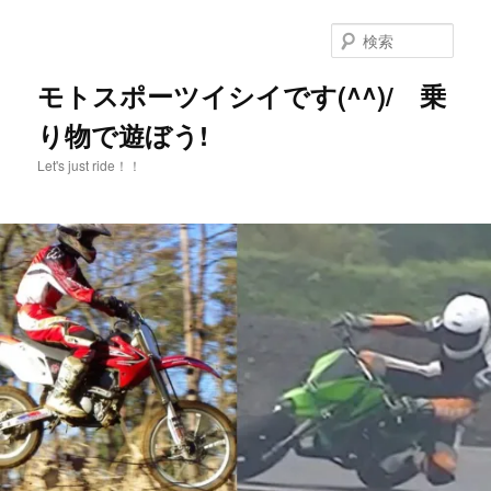
メ
イ
検
ン
索
コ
モトスポーツイシイです(^^)/ 乗
ン
り物で遊ぼう!
テ
ン
Let's just ride！！
ツ
へ
移
動